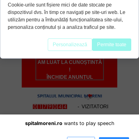
0752114637
Cookie-urile sunt fișiere mici de date stocate pe
LA C.T. CU SUBSTANȚĂ DE
0732100424
CONTRAST TREBUIE SĂ AVEȚI
dispozitivul dvs. în timp ce navigați pe site-uri web. Le
0215709907
FĂCUTE ANALIZE PENTRU UREE ȘI
utilizăm pentru a îmbunătăți funcționalitatea site-ului,
CREATININĂ NU MAI VECHI DE O
personaliza conținutul și a analiza traficul pe site.
LUNĂ!
O PROGRAMARE FĂCUTĂ LA UN
Personalizează
Permite toate
CABINET NU ESTE VALABILĂ LA
TOATE CABINETELE!
AM LUAT LA CUNOȘTINTĂ
!
ÎNCHIDE ANUNȚUL
- VIZITATORI
Pentru Cabinetele Ambulatorii de Specialitate
spitalmoreni.ro
wants to play speech
Programare telefonică :
0215 709 903
Programare On-Line :
CLICK AICI !