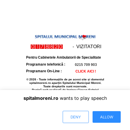
- VIZITATORI
Pentru Cabinetele Ambulatorii de Specialitate
Programare telefonică :
0215 709 903
Programare On-Line :
CLICK AICI !
© 2026 - Toate informațiile de pe acest site și domeniul
spitalmoreni.ro aparțin Spitalului Municipal Moreni.
Toate drepturile sunt rezervate.
Pagină web realizată de Inginer Ciocan Gabriel
spitalmoreni.ro
wants to play speech
DENY
ALLOW